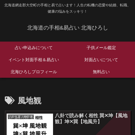
北海道網走郡大空町の手相と易で占います！人生の転機の恋愛や結婚、転職、
健康の悩みをスッキリ！
北海道の手相&易占い 北海ひろし
占い申込みについて
子供メール鑑定
イベント対面手相＆易占い
対面占いについて
北海ひろしプロフィール
無料占い
風地観
八卦で読み解く相性 巽✕坤【風地
八卦九星人物辞典
観】坤✕巽【地風升】