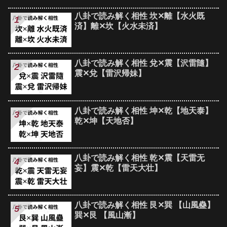
八卦で読み解く相性 坎✕離【水火既
済】離✕坎【火水未済】
八卦で読み解く相性 兌✕震【沢雷隨】
震✕兌【雷沢帰妹】
八卦で読み解く相性 坤✕乾【地天泰】
乾✕坤【天地否】
八卦で読み解く相性 乾✕震【天雷无
妄】震✕乾【雷天大壮】
八卦で読み解く相性 艮✕巽 【山風蠱】
巽✕艮 【風山漸】