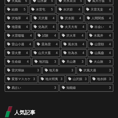
天風姤
6
山水蒙
5
火水未済
5
風天小畜
5
結婚
5
水雷屯
5
水沢節
4
天雷无妄
4
沢地萃
4
天沢履
4
沢水困
4
人間関係
4
地雷復
4
兌為沢
4
火天大有
4
出会い
4
火雷噬嗑
4
試験
4
沢火革
4
水風井
4
雷山小過
4
震為雷
4
風水渙
4
山雷頤
4
雷火豊
4
山天大畜
4
坎為水
4
山風蠱
4
生命線
4
地沢臨
3
天山遯
3
火山旅
3
雷沢帰妹
3
地天泰
3
沢風大過
3
変形マスカケ
3
地火明夷
3
山沢損
3
地水師
3
易占い
3
知能線
3
人気記事