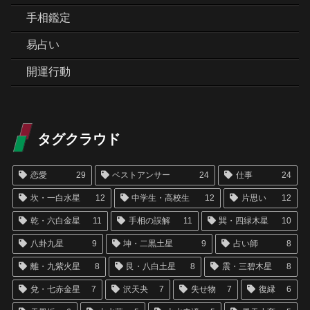
手相鑑定
易占い
開運行動
タグクラウド
恋愛
29
ベストアンサー
24
仕事
24
坎・一白水星
12
中学生・高校生
12
片思い
12
乾・六白金星
11
手相の誤解
11
巽・四緑木星
10
八卦九星
9
坤・二黒土星
9
占い師
8
離・九紫火星
8
艮・八白土星
8
震・三碧木星
8
兌・七赤金星
7
沢天夬
7
失せ物
7
復縁
6