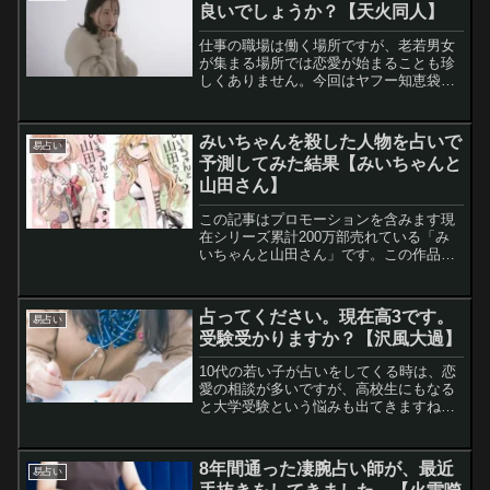
良いでしょうか？【天火同人】
仕事の職場は働く場所ですが、老若男女
が集まる場所では恋愛が始まることも珍
しくありません。今回はヤフー知恵袋に
投稿されていた同じ職場にいる年上の方
に片思いしている相談者の悩みを易占い
していました。なお、今回は質問文の情
みいちゃんを殺した人物を占いで
易占い
報不足から私の補完が入っ...
予測してみた結果【みいちゃんと
山田さん】
この記事はプロモーションを含みます現
在シリーズ累計200万部売れている「み
いちゃんと山田さん」です。この作品は
これまでの家族問題や社会的にも非常に
興味深いテーマのマンガとなっていま
す。大学生でキャバ嬢の山田さんです
占ってください。現在高3です。
易占い
が、勤めている店にみいちゃ...
受験受かりますか？【沢風大過】
10代の若い子が占いをしてくる時は、恋
愛の相談が多いですが、高校生にもなる
と大学受験という悩みも出てきますね。
ヤフー知恵袋に受験について占ってほし
いことが投稿されていたので、易占いし
てみました。今回はあまりにも情報量が
8年間通った凄腕占い師が、最近
易占い
少ない内容でしたが、こ...