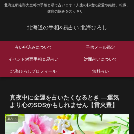
北海道網走郡大空町の手相と易で占います！人生の転機の恋愛や結婚、転職、
健康の悩みをスッキリ！
北海道の手相&易占い 北海ひろし
占い申込みについて
子供メール鑑定
イベント対面手相＆易占い
対面占いについて
北海ひろしプロフィール
無料占い
真夜中に金運を占いたくなるとき ―運気
より心のSOSかもしれません【雷火豊】
易占い