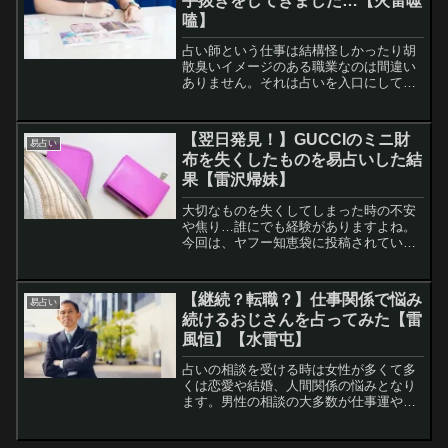
手抜きをしてきました…【火雷噬
嗑】
占い師という仕事は結構怪しかったり胡
散臭いイメージのある職業なのは間違い
ありません。それは占いを入口にして恐
怖を煽って変なツボを売りつけたり、お
金を巻き上げたりするような霊感商法を
カマしてくる人もいるでしょう。また、
【翌日発見！】GUCCIのミニ財
易占い
占い自体は本物だけど、だ...
布を失くしたものを易占いした結
果【雷沢帰妹】
大切なものを失くしてしまった時の不安
や焦り…誰にでも経験がありますよね。
今回は、ヤフー知恵袋に投稿されていた
GUCCIのミニ財布（金色の蜂モチーフ付
き）を失くした方を失せ物を易占いして
みました。すると、翌日に見つかったと
【継続？転職？】仕事関係で悩み
易占い
返信がありました。易...
続けるおじさんを占ってみた【雷
風恒】【水雷屯】
占いの相談を受ける時は女性が多くて多
くは恋愛や結婚、人間関係の悩みとなり
ます。男性の相談の大多数が仕事運やお
金のことの悩みが多くなります。今回は
ヤフー知恵袋に投稿されていた、今年の