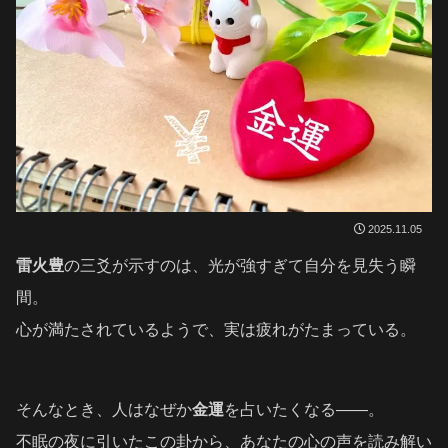
2025.11.05
雷火豊
の三爻が示すのは、光が強すぎて自分を見失う瞬
間。
心が満たされているようで、実は疲れがたまっている。
そんなとき、人はなぜか
金運
を占いたくなる――。
不眠の夜に引いたこの卦から、あなたの心の声を読み解い