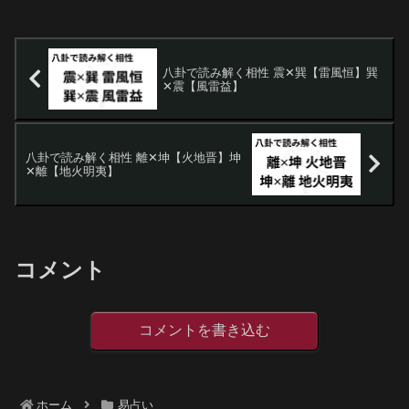
誕生日で50代男性が今の仕事を続けるか
転職するかの悩みについ...
八卦で読み解く相性 震✕巽【雷風恒】巽
✕震【風雷益】
八卦で読み解く相性 離✕坤【火地晋】坤
✕離【地火明夷】
コメント
コメントを書き込む
ホーム
易占い