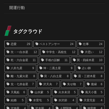
開運行動
タグクラウド
恋愛
29
ベストアンサー
24
仕事
24
坎・一白水星
12
中学生・高校生
12
片思い
12
乾・六白金星
11
手相の誤解
11
巽・四緑木星
10
八卦九星
9
坤・二黒土星
9
占い師
8
離・九紫火星
8
艮・八白土星
8
震・三碧木星
8
兌・七赤金星
7
沢天夬
7
失せ物
7
復縁
6
天風姤
6
山水蒙
5
火水未済
5
風天小畜
5
結婚
5
水雷屯
5
水沢節
4
天雷无妄
4
沢地萃
4
沢水困
4
人間関係
4
地雷復
4