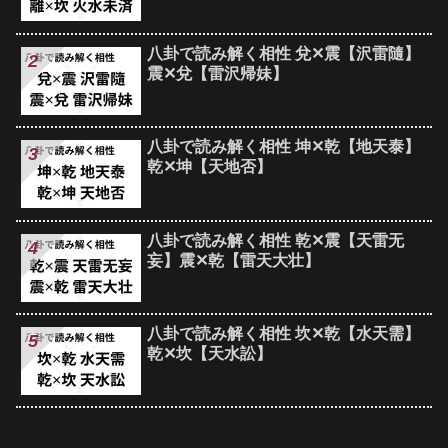
八卦で読み解く相性 兌✕震【沢雷隨】
震✕兌【雷沢帰妹】
八卦で読み解く相性 坤✕乾【地天泰】
乾✕坤【天地否】
八卦で読み解く相性 乾✕震【天雷无
妄】震✕乾【雷天大壮】
八卦で読み解く相性 坎✕乾【水天需】
乾✕坎【天水訟】