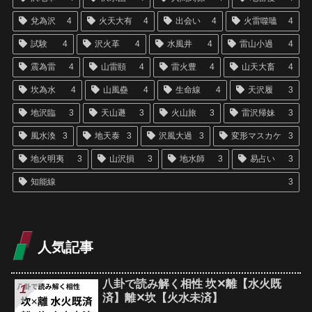
兌為沢
4
火天大有
4
出会い
4
火雷噬嗑
4
試験
4
沢火革
4
水風井
4
雷山小過
4
震為雷
4
山雷頤
4
雷火豊
4
山天大畜
4
坎為水
4
山風蠱
4
生命線
4
天沢履
3
地沢臨
3
天山遯
3
火山旅
3
雷沢帰妹
3
風水渙
3
地天泰
3
沢風大過
3
変形マスカケ
3
地火明夷
3
山沢損
3
地水師
3
易占い
3
知能線
3
人気記事
八卦で読み解く相性 坎✕離【水火既
済】離✕坎【火水未済】