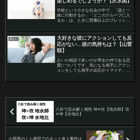
楽しめるでしょうか？【沢水困】
学校という小さな社会の中で、「誰と一
緒に行動するか」「どこのグループに入
るか」は、ときに想像以上のプレッシャ
ーになります。今回の中学生か高校生の
相談者さんも、クラスでぼっちになって
いる状況で、文化祭を前に悩んでいまし
大好きな彼にアクションしても反
易占い
た。一緒に回ってくれそう...
応がない…彼の気持ちは？【山雷
頤】
占いの相談で多いのが男女の仲である恋
愛についてです。気になる相手にアクシ
ョンをしても相手の反応がイマイチ。で
も好きすぎて気持ちの切り替えができな
いというのはよくあることですね。今回
はヤフー知恵袋に投稿されていた恋愛に
悩んでいる方の投稿を易占...
八卦で読み解く相性 坤✕坎【地水師】坎
✕坤【水地比】
山形県のくら寿司でのネット炎上事件は