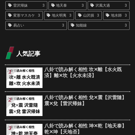
雷沢帰妹
3
地天泰
3
沢風大過
3
変形マスカケ
3
地火明夷
3
山沢損
3
地水師
3
易占い
3
知能線
3
人気記事
八卦で読み解く相性 坎✕離【水火既
済】離✕坎【火水未済】
八卦で読み解く相性 兌✕震【沢雷隨】
震✕兌【雷沢帰妹】
八卦で読み解く相性 坤✕乾【地天泰】
乾✕坤【天地否】