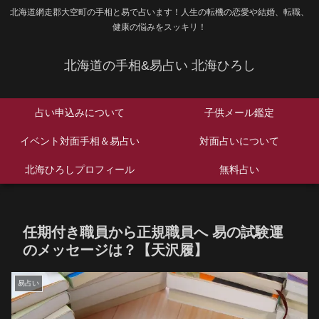
北海道網走郡大空町の手相と易で占います！人生の転機の恋愛や結婚、転職、
健康の悩みをスッキリ！
北海道の手相&易占い 北海ひろし
占い申込みについて
子供メール鑑定
イベント対面手相＆易占い
対面占いについて
北海ひろしプロフィール
無料占い
任期付き職員から正規職員へ 易の試験運
のメッセージは？【天沢履】
易占い