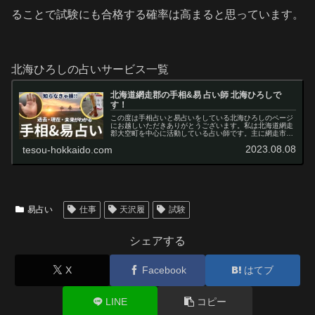
ることで試験にも合格する確率は高まると思っています。
北海ひろしの占いサービス一覧
北海道網走郡の手相&易 占い師 北海ひろしで
す！
この度は手相占いと易占いをしている北海ひろしのページ
にお越しいただきありがとうございます。私は北海道網走
郡大空町を中心に活動している占い師です。主に網走市や
大空町、美幌町のカフェ等を利用した対面占いと、メール
2023.08.08
tesou-hokkaido.com
での非対面占いを行っています。こ…
易占い
仕事
天沢履
試験
シェアする
X
Facebook
はてブ
LINE
コピー