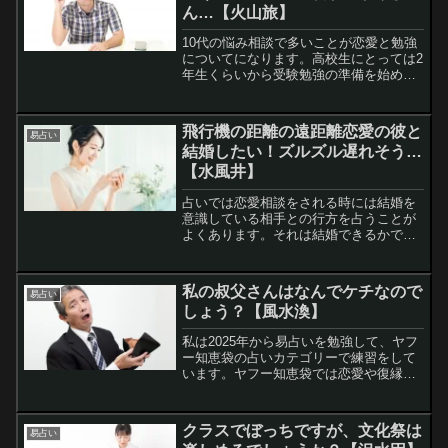
ん…【火山旅】
10代の悩み相談で多いことが恋愛と勉強
についてになります。高校生にとっては2
年生くらいから受験勉強の準備を始めて
いる生徒も多いものと思います。今回は
ヤフー知恵袋に投稿されていた高校3年生
から、毎日13時間も受験勉強しているの
飛行機の距離の遠距離恋愛の彼と
易占い
に、一向に成績が...
結婚したい！ズルズル遅れそう…
【水風井】
占いでは恋愛相談をされる時には結婚を
意識している相手との行方を占うことが
よくあります。それは結婚できるかでき
ないかと、いつごろ結婚の話に至るかと
いったところです。今回はヤフー知恵袋
に投稿されていた20代半ばの女性が飛行
私の叔父さんはなんでケチなので
易占い
機の距離の遠距離恋愛し...
しょう？【風水渙】
私は2025年から易占いを勉強して、ヤフ
ー知恵袋の占いカテゴリーで練習をして
います。ヤフー知恵袋では恋愛や復縁の
相談が多いわけですが、プロの占い師に
聞くのはちょっとなーという質問も投稿
されています。今回はとても風変わりな
クラスでぼっちですが、文化祭は
易占い
占いで、相談者の叔父...