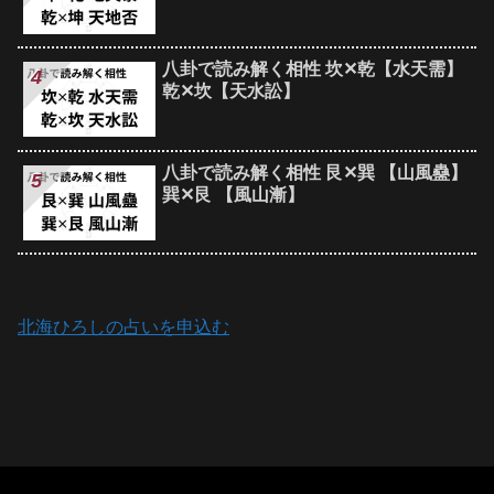
八卦で読み解く相性 坎✕乾【水天需】
乾✕坎【天水訟】
八卦で読み解く相性 艮✕巽 【山風蠱】
巽✕艮 【風山漸】
北海ひろしの占いを申込む