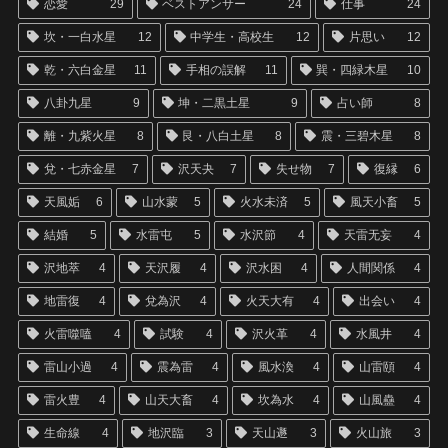
恋愛
29
ベストアンサー
24
仕事
24
坎・一白水星
12
中学生・高校生
12
片思い
12
乾・六白金星
11
手相の誤解
11
巽・四緑木星
10
八卦九星
9
坤・二黒土星
9
占い師
8
離・九紫火星
8
艮・八白土星
8
震・三碧木星
8
兌・七赤金星
7
沢天夬
7
失せ物
7
復縁
6
天風姤
6
山水蒙
5
火水未済
5
風天小畜
5
結婚
5
水雷屯
5
水沢節
4
天雷无妄
4
沢地萃
4
天沢履
4
沢水困
4
人間関係
4
地雷復
4
兌為沢
4
火天大有
4
出会い
4
火雷噬嗑
4
試験
4
沢火革
4
水風井
4
雷山小過
4
震為雷
4
風水渙
4
山雷頤
4
雷火豊
4
山天大畜
4
坎為水
4
山風蠱
4
生命線
4
地沢臨
3
天山遯
3
火山旅
3