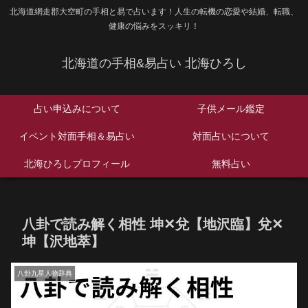
北海道網走郡大空町の手相と易で占います！人生の転機の恋愛や結婚、転職、
健康の悩みをスッキリ！
北海道の手相&易占い 北海ひろし
占い申込みについて
子供メール鑑定
イベント対面手相＆易占い
対面占いについて
北海ひろしプロフィール
無料占い
八卦で読み解く相性 坤✕兌【地沢臨】兌✕
坤【沢地萃】
八卦九星人物辞典