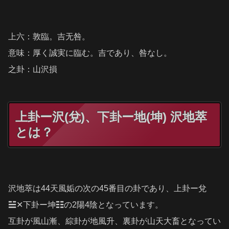
上六：敦臨。吉无咎。
意味：厚く誠実に臨む。吉であり、咎なし。
之卦：山沢損
上卦ー沢(兌)、下卦ー地(坤) 沢地萃
とは？
沢地萃は44天風姤の次の45番目の卦であり、上卦ー兌
☱✕下卦ー坤☷の2陽4陰となっています。
互卦が風山漸、綜卦が地風升、裏卦が山天大畜となってい