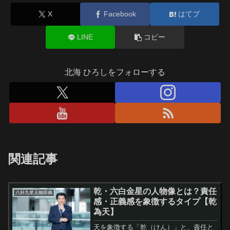
X
Facebook
はてブ
LINE
コピー
北海 ひろしをフォローする
関連記事
乾・六白金星の人物像とは？責任
八卦九星人物辞典
感・正義感を象徴するタイプ【乾
為天】
天を象徴する「乾（けん）」と、責任と