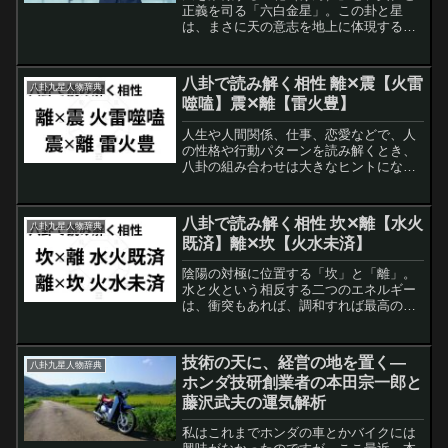
正義を司る「六白金星」。この卦と星
は、まさに天の意志を地上に体現する人
のような存在です。私のブログでは「天
(乾)っぽい」と表現することがあります
が、どのような性格や人物像かを語りた
八卦で読み解く相性 離✕震【火雷
八卦九星人物辞典
いと思います。乾・六白金...
噬嗑】震✕離【雷火豊】
人生や人間関係、仕事、恋愛などで、人
の性格や行動パターンを読み解くとき、
八卦の組み合わせは大きなヒントになり
ます。今回は火(離)と雷(震)の組み合わせ
に注目します。この二つの卦は、ともに
活力や情熱、行動力に関わる性質を持つ
八卦で読み解く相性 坎✕離【水火
八卦九星人物辞典
ため、組み合わせに...
既済】離✕坎【火水未済】
陰陽の対極に位置する「坎」と「離」。
水と火という相反する二つのエネルギー
は、衝突もあれば、調和すれば最高の相
性ともいわれます。易ではこの二つが出
会うとき、「水火既済（すいかきせ
い）」と「火水未済（かすいびせい）」
技術の天に、経営の地を置く―
八卦九星人物辞典
という重要な卦を生み出します...
ホンダ技研創業者の本田宗一郎と
藤沢武夫の運気解析
私はこれまでホンダの車とかバイクには