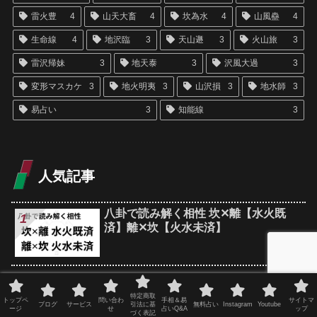
雷火豊
4
山天大畜
4
坎為水
4
山風蠱
4
生命線
4
地沢臨
3
天山遯
3
火山旅
3
雷沢帰妹
3
地天泰
3
沢風大過
3
変形マスカケ
3
地火明夷
3
山沢損
3
地水師
3
易占い
3
知能線
3
人気記事
八卦で読み解く相性 坎✕離【水火既
済】離✕坎【火水未済】
八卦で読み解く相性 兌✕震【沢雷隨】
震✕兌【雷沢帰妹】
特定商取
トップペ
問い合わ
手相＆易
サイトマ
ブログ
サービス
引法に基
無料占い
Instagram
Youtube
ージ
せ
占いQ&A
ップ
づく表記