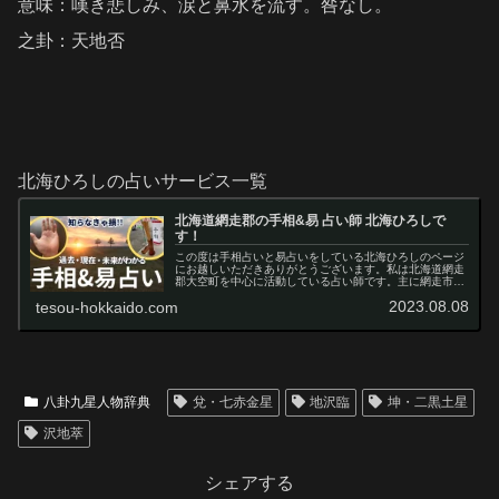
意味：嘆き悲しみ、涙と鼻水を流す。咎なし。
之卦：天地否
北海ひろしの占いサービス一覧
北海道網走郡の手相&易 占い師 北海ひろしで
す！
この度は手相占いと易占いをしている北海ひろしのページ
にお越しいただきありがとうございます。私は北海道網走
郡大空町を中心に活動している占い師です。主に網走市や
大空町、美幌町のカフェ等を利用した対面占いと、メール
2023.08.08
tesou-hokkaido.com
での非対面占いを行っています。こ…
八卦九星人物辞典
兌・七赤金星
地沢臨
坤・二黒土星
沢地萃
シェアする