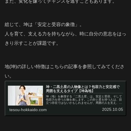
また、変化を嫌ってチャンスを逃すこともあります。
総じて、坤は「安定と受容の象徴」。
人を育て、支える力を持ちながら、時に自分の意志をはっ
きり示すことが課題です。
地(坤)の詳しい特徴はこちらの記事を参照してみてくださ
い。
坤・二黒土星の人物像とは？包容力と安定感で
周囲を支えるタイプ【坤為地】
坤（地）を象徴する「二黒土星」は、安定と受容、そして
包容力を持つ人物を表します。この卦と星を持つ人は、目
立つ存在ではないかもしれませんが、周囲の人を支え、物
事を着実に進める力に優れています。私のブログでは「地
2025.10.05
tesou-hokkaido.com
（坤）っぽい」と表現することがあ...