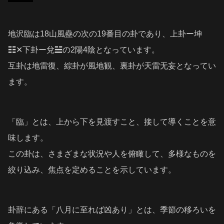
地沢臨は18山風蠱の次の19番目の卦であり、上卦ー坤
☷✕下卦ー兌☱の2陽4陰となっています。
互卦は地雷復、綜卦が風地観、裏卦が天雷无妄となってい
ます。
「臨」とは、上から下を見渡すこと、接して導くことを意
味します。
この卦は、さまざまな状況や人を俯瞰して、多様なものを
絞り込み、焦点を定めることを示しています。
卦辞にある「八月に至れば凶あり」とは、季節の移ろいを