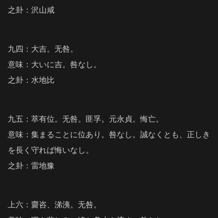
之卦：沢山咸
九四：大吉。无咎。
意味：大いに吉。咎なし。
之卦：水地比
九五：萃有位。无咎。匪孚。元永貞。悔亡。
意味：集まることに位あり。咎なし。誠なくとも、正しき
を長く守れば悔いなし。
之卦：雷地豫
上六：齎咨、涕洟。无咎。