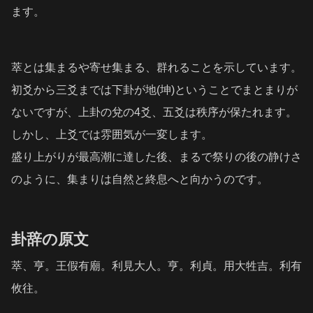
ます。
萃とは集まるや寄せ集まる、群れることを示しています。
初爻から三爻までは下卦が地(坤)ということでまとまりが
ないですが、上卦の兌の4爻、五爻は秩序が保たれます。
しかし、上爻では雰囲気が一変します。
盛り上がりが最高潮に達した後、まるで祭りの後の静けさ
のように、集まりは自然と終息へと向かうのです。
卦辞の原文
萃、亨。王假有廟。利見大人。亨。利貞。用大牲吉。利有
攸往。