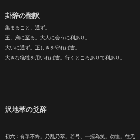
卦辞の翻訳
集まること、通ず。
王、廟に至る。大人に会うに利あり。
大いに通ず。正しきを守れば吉。
大きな犠牲を用いれば吉。行くところありて利あり。
沢地萃の爻辞
初六：有孚不終。乃乱乃萃。若号、一握為笑。勿恤。往无