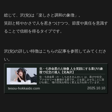
総じて、沢(兌)は「楽しさと調和の象徴」。
笑顔と軽やかさで人を惹きつけつつ、節度や責任を意識す
ることで信頼を得るタイプです。
沢(兌)の詳しい特徴はこちらの記事を参照してみてくださ
い。
兌・七赤金星の人物像 人を笑顔にする喜びの象
徴で社交の達人【兌為沢】
兌・七赤金星（だ・しちせききんせい）は、喜びや社交、
アクセサリーを象徴する星です。人を楽しませることに喜
びを感じ、場の空気を明るく変える力を持っています。話
術が巧みで、どんな相手とも自然に打ち解けられる一方、
2025.10.10
tesou-hokkaido.com
内面は意外と繊細で、傷つきやすい...