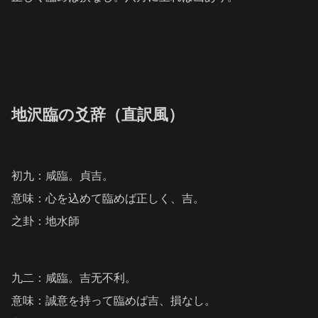
地沢臨の爻辞（直訳風）
初九：咸臨。貞吉。
意味：心を込めて臨めば正しく、吉。
之卦：地水師
九二：咸臨。吉无不利。
意味：誠意を持って臨めば吉、損なし。