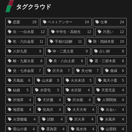
タグクラウド
恋愛
29
ベストアンサー
24
仕事
24
坎・一白水星
12
中学生・高校生
12
片思い
12
乾・六白金星
11
手相の誤解
11
巽・四緑木星
10
八卦九星
9
坤・二黒土星
9
占い師
8
離・九紫火星
8
艮・八白土星
8
震・三碧木星
8
兌・七赤金星
7
沢天夬
7
失せ物
7
復縁
6
天風姤
6
山水蒙
5
火水未済
5
風天小畜
5
結婚
5
水雷屯
5
水沢節
4
天雷无妄
4
沢地萃
4
天沢履
4
沢水困
4
人間関係
4
地雷復
4
兌為沢
4
火天大有
4
出会い
4
火雷噬嗑
4
試験
4
沢火革
4
水風井
4
雷山小過
4
震為雷
4
風水渙
4
山雷頤
4