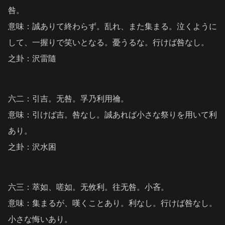
咎。
意味：誠ありて終わらず。乱れ、また集まる。泣くように
して、一握りで笑いとなる。憂うるな。行けば咎なし。
之卦：沢雷隨
六二：引吉。无咎。孚乃利用禴。
意味：引けば吉。咎なし。誠あれば小さな祭りを用いて利
あり。
之卦：沢水困
六三：萃如、嗟如。无攸利。往无咎。小吝。
意味：集まるが、嘆くことあり。利なし。行けば咎なし。
小さな悔いあり。