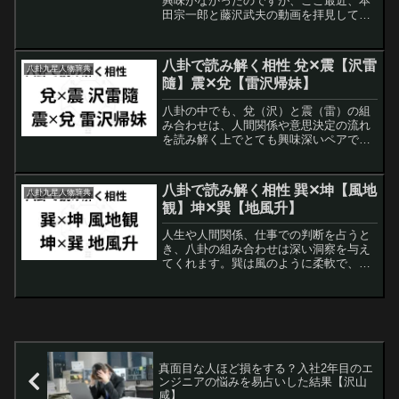
興味がなかったのですが、ここ最近、本
田宗一郎と藤沢武夫の動画を拝見して、
改めてホンダの凄さを知りました。動画
を見て、本田宗一郎は自転車にエンジン
を乗せたバタバタを製造販売しました
八卦で読み解く相性 兌✕震【沢雷
八卦九星人物辞典
が、これが後の原動機付自転...
隨】震✕兌【雷沢帰妹】
八卦の中でも、兌（沢）と震（雷）の組
み合わせは、人間関係や意思決定の流れ
を読み解く上でとても興味深いペアで
す。兌は五行で金に属し、擬人化すると
明るく社交的で人を楽しませるタイプ。
一方の震は五行で木に属し、行動力と決
八卦で読み解く相性 巽✕坤【風地
八卦九星人物辞典
断力に優れ、状況を動かす力...
観】坤✕巽【地風升】
人生や人間関係、仕事での判断を占うと
き、八卦の組み合わせは深い洞察を与え
てくれます。巽は風のように柔軟で、人
と人との間を調整しながら影響を与える
卦。坤は大地のように包容力があり、受
け入れて育む性質を持ちます。この二つ
の組み合わせは、「観察と...
真面目な人ほど損をする？入社2年目のエ
ンジニアの悩みを易占いした結果【沢山
咸】