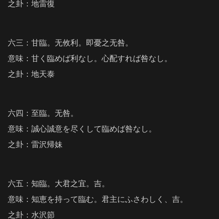
之卦：地雷復
六三：甘臨。无攸利。即憂之无咎。
意味：甘く臨めば利なし。心配すれば咎なし。
之卦：地天泰
六四：至臨。无咎。
意味：誠心誠意を尽くして臨めば咎なし。
之卦：雷沢帰妹
六五：知臨。大君之宜。吉。
意味：知恵を持って臨む。君主にふさわしく、吉。
之卦：水沢節